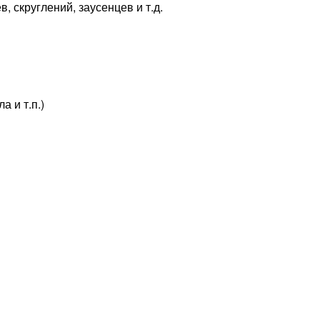
 скруглений, заусенцев и т.д.
 и т.п.)