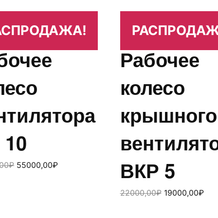
АСПРОДАЖА!
РАСПРОДАЖ
бочее
Рабочее
лесо
колесо
нтилятора
крышного
 10
вентилят
ВКР 5
00
₽
55000,00
₽
22000,00
₽
19000,00
₽