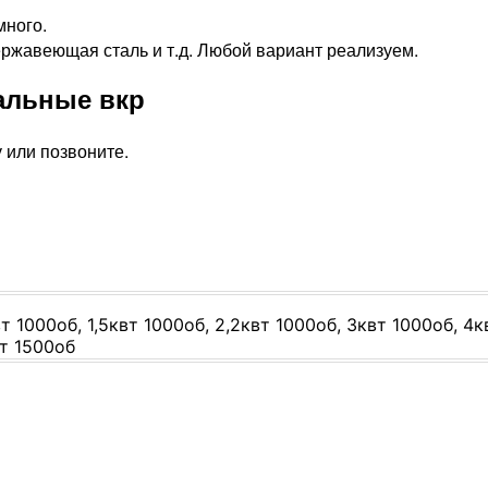
ного.
ержавеющая сталь и т.д. Любой вариант реализуем.
альные вкр
у или позвоните.
вт 1000об, 1,5квт 1000об, 2,2квт 1000об, 3квт 1000об, 4к
вт 1500об